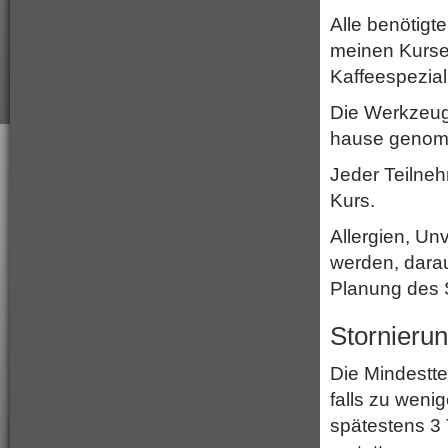
Alle benötigt
meinen Kursen
Kaffeespezial
Die Werkzeuge
hause genom
Jeder Teilne
Kurs.
Allergien, Un
werden, darau
Planung des S
Stornieru
Die Mindestte
falls zu weni
spätestens 3