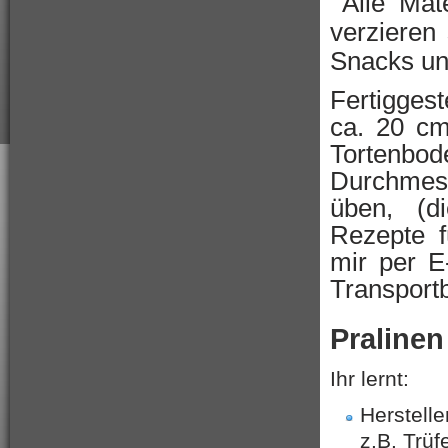
Alle Mat
verzieren 
Snacks un
Fertigges
ca. 20 cm
Tortenbod
Durchmes
üben, (di
Rezepte 
mir per E-
Transport
Pralinen
Ihr lernt:
Herstell
z.B. Trüf