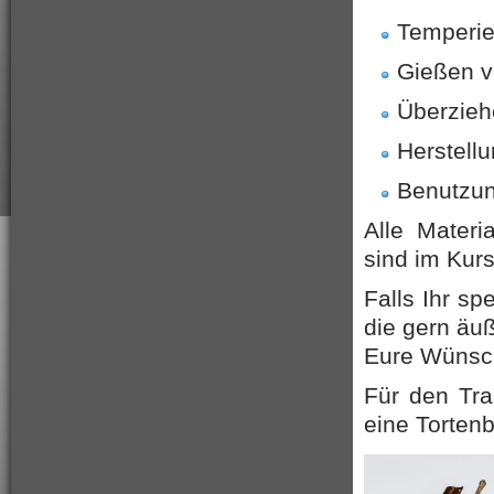
Temperie
Gießen v
Überzieh
Herstell
Benutzun
Alle Materi
sind im Kurs
Falls Ihr sp
die gern äu
Eure Wünsch
Für den Tra
eine Tortenb