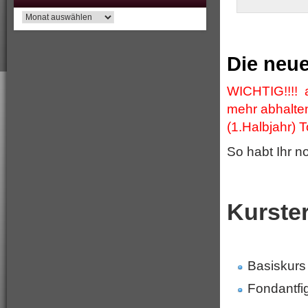
Archiv
Die neue
WICHTIG!!!! 
mehr abhalten
(1.Halbjahr) 
So habt Ihr n
Kurste
Basiskur
Fondant