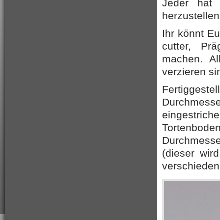
Jeder hat 
herzustellen
Ihr könnt E
cutter, Pr
machen.
Al
verzieren si
Fertiggeste
Durchmess
eingestrich
Tortenbod
Durchmesse
(dieser wir
verschieden