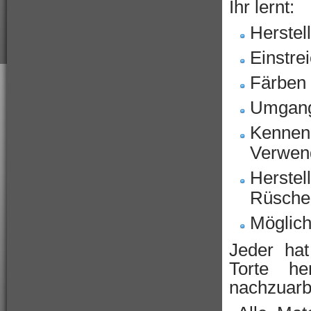
Ihr lernt:
Herstel
Einstre
Färben 
Umgang 
Kennenl
Verwen
Herstel
Rüsche
Möglich
Jeder hat
Torte he
nachzuarb