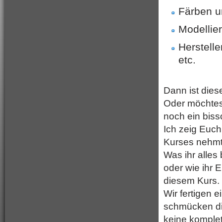
Färben u
Modellie
Herstell
etc.
Dann ist dies
Oder möchtes
noch ein bis
Ich zeig Euc
Kurses nehmt 
Was ihr alles
oder wie ihr 
diesem Kurs.
Wir fertigen 
schmücken die
keine komplet