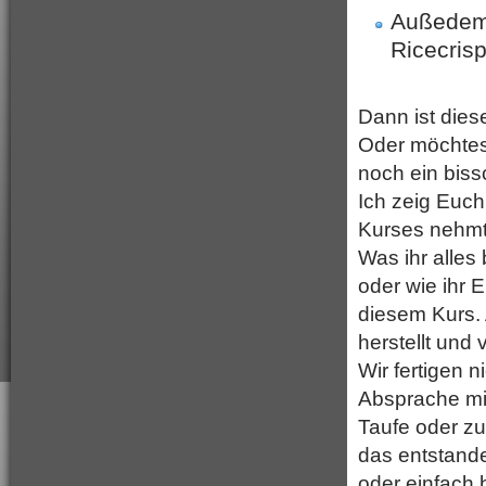
Außedem 
Ricecrisp
Dann ist dies
Oder möchtes
noch ein bis
Ich zeig Euc
Kurses nehmt 
Was ihr alles
oder wie ihr 
diesem Kurs.
herstellt und
Wir fertigen n
Absprache mi
Taufe oder zu
das entstand
oder einfach b