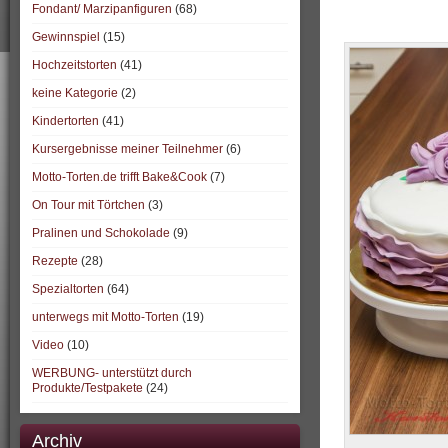
Fondant/ Marzipanfiguren
(68)
Gewinnspiel
(15)
Hochzeitstorten
(41)
keine Kategorie
(2)
Kindertorten
(41)
Kursergebnisse meiner Teilnehmer
(6)
Motto-Torten.de trifft Bake&Cook
(7)
On Tour mit Törtchen
(3)
Pralinen und Schokolade
(9)
Rezepte
(28)
Spezialtorten
(64)
unterwegs mit Motto-Torten
(19)
Video
(10)
WERBUNG- unterstützt durch
Produkte/Testpakete
(24)
Archiv