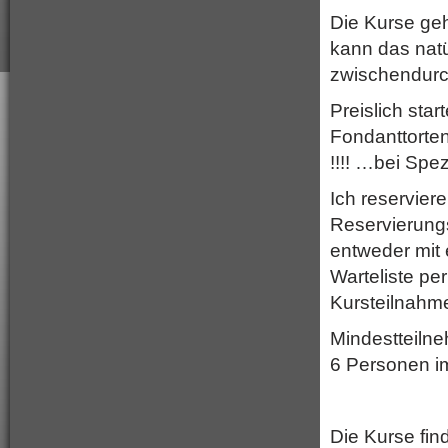
Die Kurse ge
kann das natü
zwischendurc
Preislich sta
Fondanttorten
!!!! …bei Spe
Ich reservier
Reservierung
entweder mit 
Warteliste pe
Kursteilnahme
Mindestteilne
6 Personen i
Die Kurse fin