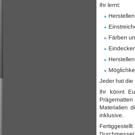
Ihr lernt:
Herstelle
Einstreic
Färben un
Eindecken
Herstelle
Möglichke
Jeder hat die 
Ihr könnt E
Prägematten
Materialien 
inklusive.
Fertiggeste
Durchmesser,