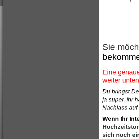
Sie möch
bekommen
Eine genaue
weiter unten
Du bringst De
ja super, ih
Nachlass auf 
Wenn Ihr In
Hochzeitstort
sich noch ei