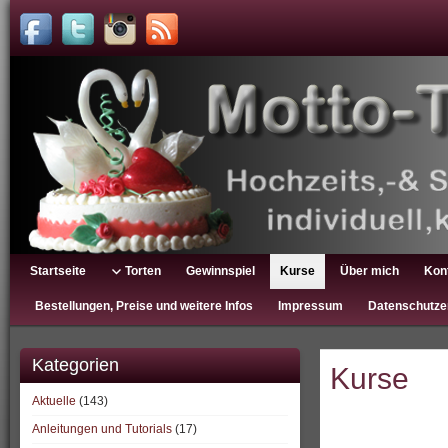
Startseite
Torten
Gewinnspiel
Kurse
Über mich
Kon
Bestellungen, Preise und weitere Infos
Impressum
Datenschutze
Kategorien
Kurse
Aktuelle
(143)
Anleitungen und Tutorials
(17)