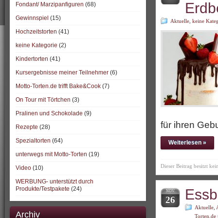
Erdb
Fondant/ Marzipanfiguren
(68)
Gewinnspiel
(15)
Aktuelle
,
keine Kate
Hochzeitstorten
(41)
keine Kategorie
(2)
Kindertorten
(41)
Kursergebnisse meiner Teilnehmer
(6)
Motto-Torten.de trifft Bake&Cook
(7)
On Tour mit Törtchen
(3)
Pralinen und Schokolade
(9)
für ihren Geb
Rezepte
(28)
Spezialtorten
(64)
Weiterlesen »
unterwegs mit Motto-Torten
(19)
Dieser Beitrag besitzt ke
Video
(10)
WERBUNG- unterstützt durch
Produkte/Testpakete
(24)
Essb
NOV.
26
Aktuelle
,
Archiv
Torten.de