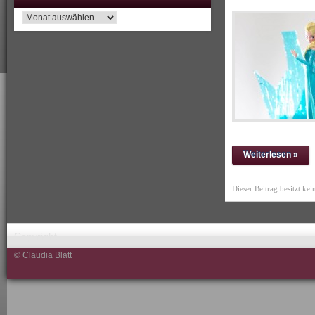
Archiv
Weiterlesen »
Dieser Beitrag besitzt ke
Copyright
© Claudia Blatt