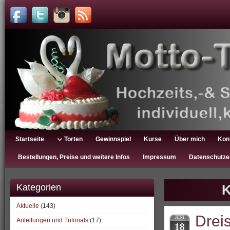
Startseite
Torten
Gewinnspiel
Kurse
Über mich
Kon
Bestellungen, Preise und weitere Infos
Impressum
Datenschutze
Kategorien
K
Aktuelle
(143)
Dreis
JUNI
Anleitungen und Tutorials
(17)
18