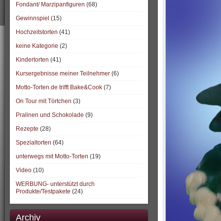
Fondant/ Marzipanfiguren
(68)
Gewinnspiel
(15)
Hochzeitstorten
(41)
keine Kategorie
(2)
Kindertorten
(41)
Kursergebnisse meiner Teilnehmer
(6)
Motto-Torten.de trifft Bake&Cook
(7)
On Tour mit Törtchen
(3)
Pralinen und Schokolade
(9)
Rezepte
(28)
Spezialtorten
(64)
unterwegs mit Motto-Torten
(19)
Video
(10)
WERBUNG- unterstützt durch
Produkte/Testpakete
(24)
Archiv