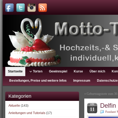
Startseite
Torten
Gewinnspiel
Kurse
Über mich
Kon
Bestellungen, Preise und weitere Infos
Impressum
Datenschutze
«
Geburtstagstorte zum 30
Kategorien
Delfin
APR.
Aktuelle
(143)
11
Fondant/ 
Anleitungen und Tutorials
(17)