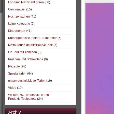
Fondant/ Marzipanfiguren
(68)
Gewinnspiel
(15)
Hochzeitstorten
(41)
keine Kategorie
(2)
Kindertorten
(41)
Kursergebnisse meiner Teilnehmer
(6)
Motto-Torten.de trifft Bake&Cook
(7)
On Tour mit Törtchen
(3)
Pralinen und Schokolade
(9)
Rezepte
(28)
Spezialtorten
(64)
unterwegs mit Motto-Torten
(19)
Video
(10)
WERBUNG- unterstützt durch
Produkte/Testpakete
(24)
Archiv