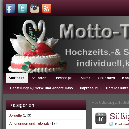
Startseite
Torten
Gewinnspiel
Kurse
Über mich
Kon
Bestellungen, Preise und weitere Infos
Impressum
Datenschutze
«
50 Geburtstag und Jubil
Kategorien
Süßi
NOV.
Aktuelle
(143)
16
Anleitungen und Tutorials
(17)
Kindertor