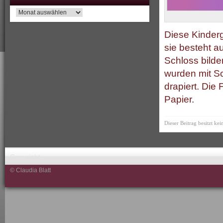
Archiv
Diese Kinderg
sie besteht 
Schloss bilde
wurden mit S
drapiert. Di
Papier.
Dieser Beitrag besitzt ke
Copyright
© Claudia Blatt