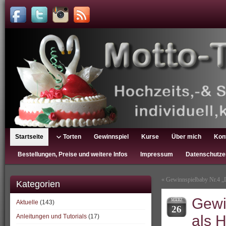
Startseite
Torten
Gewinnspiel
Kurse
Über mich
Kon
Bestellungen, Preise und weitere Infos
Impressum
Datenschutze
«
Gewinnspielbaby Nr.4 „D
Kategorien
Gewi
MÄRZ
Aktuelle
(143)
26
als 
Anleitungen und Tutorials
(17)