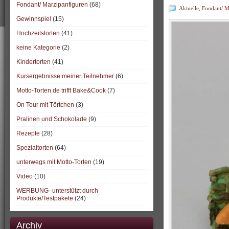
Fondant/ Marzipanfiguren
(68)
Aktuelle
,
Fondant/ M
Gewinnspiel
(15)
Hochzeitstorten
(41)
keine Kategorie
(2)
Kindertorten
(41)
Kursergebnisse meiner Teilnehmer
(6)
Motto-Torten.de trifft Bake&Cook
(7)
On Tour mit Törtchen
(3)
Pralinen und Schokolade
(9)
Rezepte
(28)
Spezialtorten
(64)
unterwegs mit Motto-Torten
(19)
Video
(10)
WERBUNG- unterstützt durch
Produkte/Testpakete
(24)
Archiv