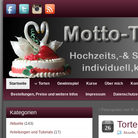
Startseite
Torten
Gewinnspiel
Kurse
Über mich
Kon
Bestellungen, Preise und weitere Infos
Impressum
Datenschutze
«
Partycupcakes zum 30. u
Kategorien
Tort
JUNI
Aktuelle
(143)
26
Anleitungen und Tutorials
(17)
Aktuelle
,