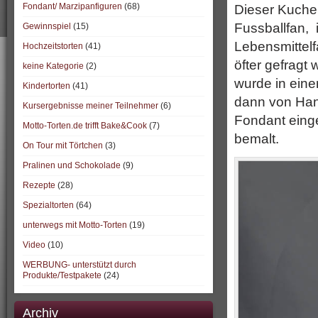
Fondant/ Marzipanfiguren
(68)
Dieser Kuchen
Fussballfan, 
Gewinnspiel
(15)
Lebensmittelf
Hochzeitstorten
(41)
öfter gefragt
keine Kategorie
(2)
wurde in ein
Kindertorten
(41)
dann von Han
Kursergebnisse meiner Teilnehmer
(6)
Fondant einge
Motto-Torten.de trifft Bake&Cook
(7)
bemalt.
On Tour mit Törtchen
(3)
Pralinen und Schokolade
(9)
Rezepte
(28)
Spezialtorten
(64)
unterwegs mit Motto-Torten
(19)
Video
(10)
WERBUNG- unterstützt durch
Produkte/Testpakete
(24)
Archiv