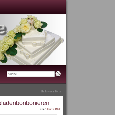
Halloween Torte
»
koladenbonbonieren
von
Claudia Blatt