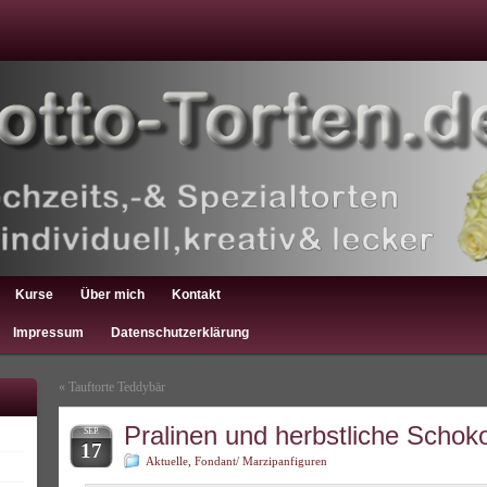
Kurse
Über mich
Kontakt
Impressum
Datenschutzerklärung
«
Tauftorte Teddybär
Pralinen und herbstliche Scho
SEP.
17
Aktuelle
,
Fondant/ Marzipanfiguren