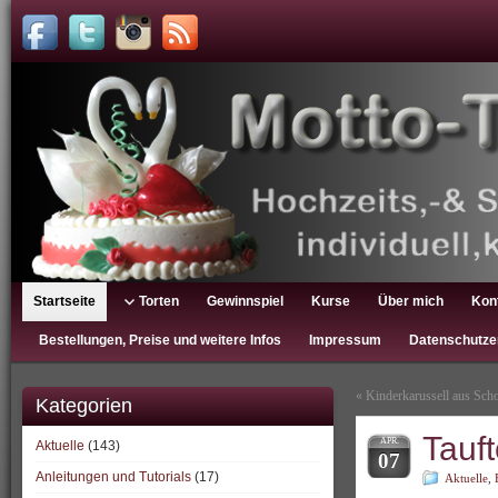
Startseite
Torten
Gewinnspiel
Kurse
Über mich
Kon
Bestellungen, Preise und weitere Infos
Impressum
Datenschutze
«
Kinderkarussell aus Sch
Kategorien
Tauft
APR.
Aktuelle
(143)
07
Anleitungen und Tutorials
(17)
Aktuelle
,