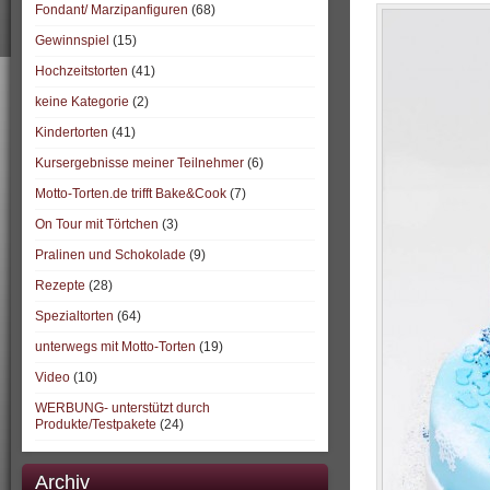
Fondant/ Marzipanfiguren
(68)
Gewinnspiel
(15)
Hochzeitstorten
(41)
keine Kategorie
(2)
Kindertorten
(41)
Kursergebnisse meiner Teilnehmer
(6)
Motto-Torten.de trifft Bake&Cook
(7)
On Tour mit Törtchen
(3)
Pralinen und Schokolade
(9)
Rezepte
(28)
Spezialtorten
(64)
unterwegs mit Motto-Torten
(19)
Video
(10)
WERBUNG- unterstützt durch
Produkte/Testpakete
(24)
Archiv