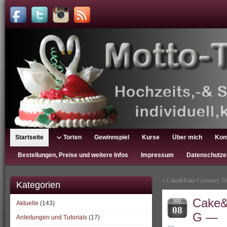
Startseite
Torten
Gewinnspiel
Kurse
Über mich
Kon
Bestellungen, Preise und weitere Infos
Impressum
Datenschutze
«
Cake&Bake Germany 20
Kategorien
Cake&
MAI
Aktuelle
(143)
08
G —
Anleitungen und Tutorials
(17)