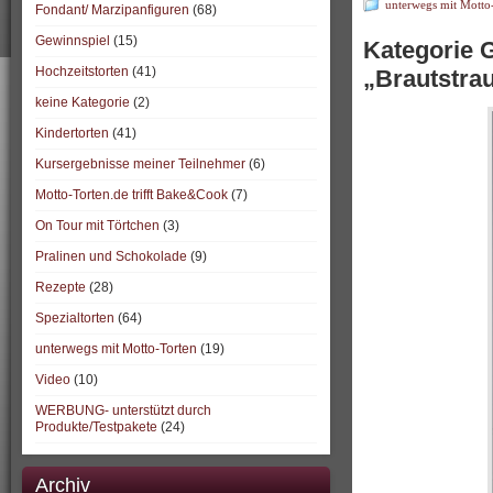
unterwegs mit Motto
Fondant/ Marzipanfiguren
(68)
Gewinnspiel
(15)
Kategorie G
Hochzeitstorten
(41)
„Brautstra
keine Kategorie
(2)
Kindertorten
(41)
Kursergebnisse meiner Teilnehmer
(6)
Motto-Torten.de trifft Bake&Cook
(7)
On Tour mit Törtchen
(3)
Pralinen und Schokolade
(9)
Rezepte
(28)
Spezialtorten
(64)
unterwegs mit Motto-Torten
(19)
Video
(10)
WERBUNG- unterstützt durch
Produkte/Testpakete
(24)
Archiv