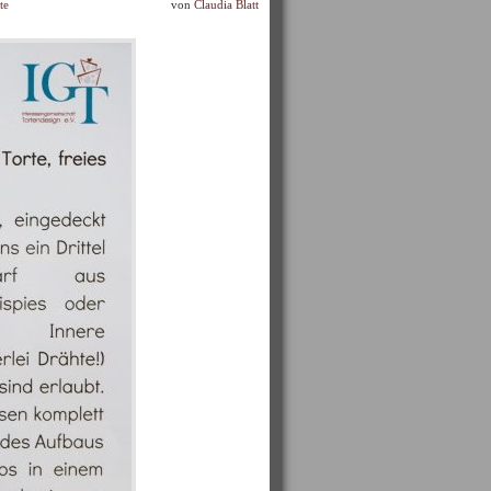
te
von
Claudia Blatt