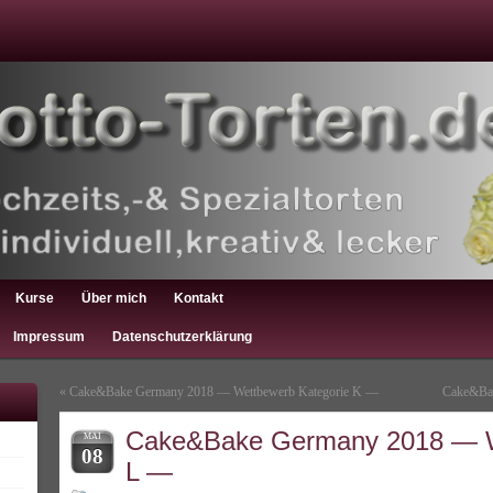
Kurse
Über mich
Kontakt
Impressum
Datenschutzerklärung
«
Cake&Bake Germany 2018 — Wettbewerb Kategorie K —
Cake&Ba
Cake&Bake Germany 2018 — W
MAI
08
L —