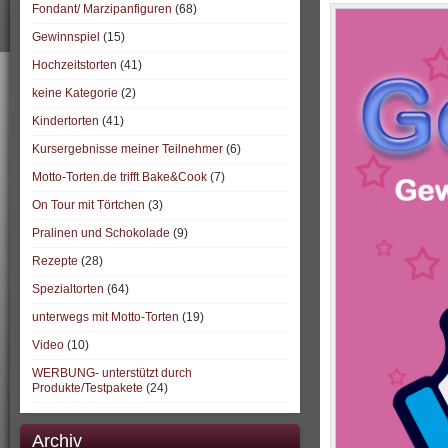
Fondant/ Marzipanfiguren
(68)
Gewinnspiel
(15)
Hochzeitstorten
(41)
keine Kategorie
(2)
Kindertorten
(41)
Kursergebnisse meiner Teilnehmer
(6)
Motto-Torten.de trifft Bake&Cook
(7)
On Tour mit Törtchen
(3)
Pralinen und Schokolade
(9)
Rezepte
(28)
Spezialtorten
(64)
unterwegs mit Motto-Torten
(19)
Video
(10)
WERBUNG- unterstützt durch
Produkte/Testpakete
(24)
Archiv