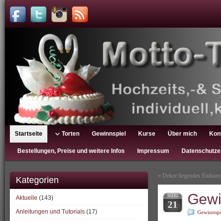
Startseite
Torten
Gewinnspiel
Kurse
Über mich
Kon
Bestellungen, Preise und weitere Infos
Impressum
Datenschutze
«
Dekor liegendes Einhorn 
Kategorien
Gewi
MÄRZ
Aktuelle
(143)
21
Anleitungen und Tutorials
(17)
Gewinnspi