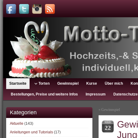
Startseite
Torten
Gewinnspiel
Kurse
Über mich
Kon
Bestellungen, Preise und weitere Infos
Impressum
Datenschutze
«
Gewinnspiel
Kategorien
Gewi
MÄRZ
Aktuelle
(143)
22
Jung
Anleitungen und Tutorials
(17)