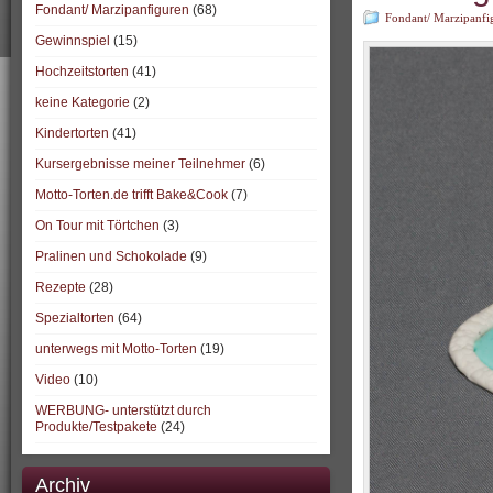
Fondant/ Marzipanfiguren
(68)
Fondant/ Marzipanfi
Gewinnspiel
(15)
Hochzeitstorten
(41)
keine Kategorie
(2)
Kindertorten
(41)
Kursergebnisse meiner Teilnehmer
(6)
Motto-Torten.de trifft Bake&Cook
(7)
On Tour mit Törtchen
(3)
Pralinen und Schokolade
(9)
Rezepte
(28)
Spezialtorten
(64)
unterwegs mit Motto-Torten
(19)
Video
(10)
WERBUNG- unterstützt durch
Produkte/Testpakete
(24)
Archiv