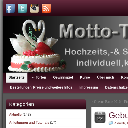
Startseite
Torten
Gewinnspiel
Kurse
Über mich
Kon
Bestellungen, Preise und weitere Infos
Impressum
Datenschutze
«
Queens Battle 2016 – Ein
Kategorien
Gebu
APR.
Aktuelle
(143)
22
Anleitungen und Tutorials
(17)
Aktuelle
,