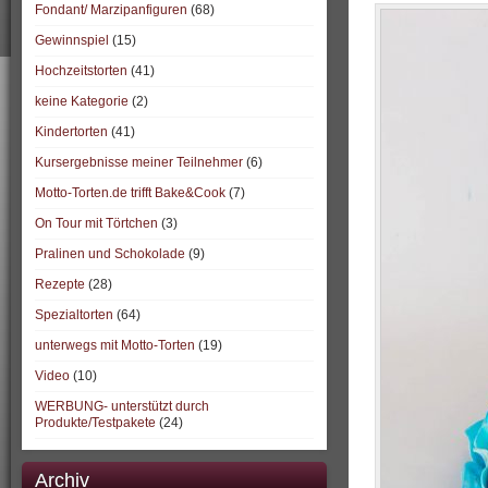
Fondant/ Marzipanfiguren
(68)
Gewinnspiel
(15)
Hochzeitstorten
(41)
keine Kategorie
(2)
Kindertorten
(41)
Kursergebnisse meiner Teilnehmer
(6)
Motto-Torten.de trifft Bake&Cook
(7)
On Tour mit Törtchen
(3)
Pralinen und Schokolade
(9)
Rezepte
(28)
Spezialtorten
(64)
unterwegs mit Motto-Torten
(19)
Video
(10)
WERBUNG- unterstützt durch
Produkte/Testpakete
(24)
Archiv